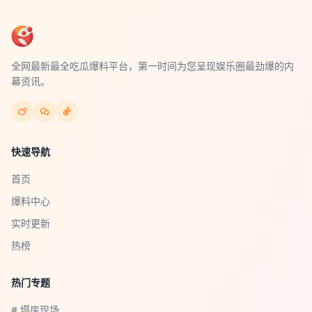
全网最新最全吃瓜爆料平台，第一时间为您呈现娱乐圈最劲爆的内
幕资讯。
快速导航
首页
爆料中心
实时更新
热榜
热门专题
# 塌房现场