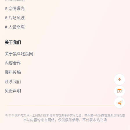
# 恋情曝光
# 片场风波
# 人设崩塌
关于我们
关于黑料吃瓜网
内容合作
爆料投稿
联系我们
免责声明
© 2026 黑料吃瓜网 - 全网热门黑料爆料与吃瓜事件实时汇总，带你第一时间掌握最新瓜料动态
本站内容均来自网络，仅供娱乐参考，不代表本站立场