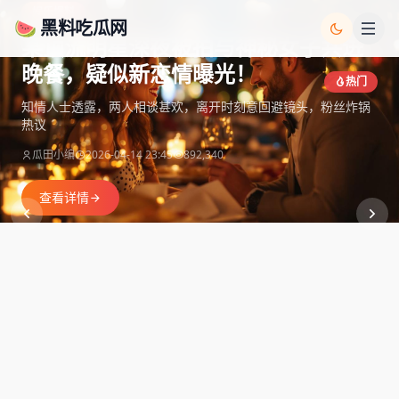
跳过导航
黑料吃瓜网
娱乐爆料
🍉 黑料吃瓜网
某顶流明星深夜被拍与神秘女子共进
晚餐，疑似新恋情曝光！
热门
知情人士透露，两人相谈甚欢，离开时刻意回避镜头，粉丝炸锅
热议
瓜田小编
2026-04-14 23:45
892,340
查看详情