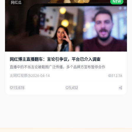
NEW
网红瓜
网红博主直播翻车：言论引争议，平台已介入调查
直播中的不当言论被截图广泛传播，多个品牌方宣布暂停合作
网红观察
2026-04-14
312.5k
15,678
5,432